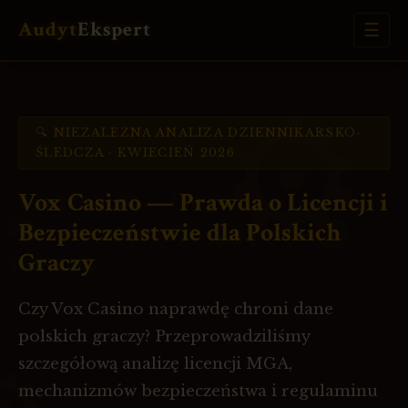
Audyt
Ekspert
☰
🔍 NIEZALEŻNA ANALIZA DZIENNIKARSKO-
ŚLEDCZA · KWIECIEŃ 2026
Vox Casino — Prawda o Licencji i
Bezpieczeństwie dla Polskich
Graczy
Czy Vox Casino naprawdę chroni dane
polskich graczy? Przeprowadziliśmy
⚙
szczegółową analizę licencji MGA,
mechanizmów bezpieczeństwa i regulaminu