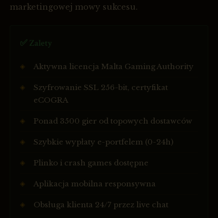
marketingowej mowy sukcesu.
✅ Zalety
Aktywna licencja Malta Gaming Authority
Szyfrowanie SSL 256-bit, certyfikat
eCOGRA
Ponad 3500 gier od topowych dostawców
Szybkie wypłaty e-portfelem (0-24h)
Plinko i crash games dostępne
Aplikacja mobilna responsywna
Obsługa klienta 24/7 przez live chat