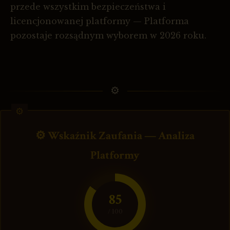
przede wszystkim bezpieczeństwa i
licencjonowanej platformy — Platforma
pozostaje rozsądnym wyborem w 2026 roku.
⚙
⚙ Wskaźnik Zaufania — Analiza
Platformy
85
/ 100