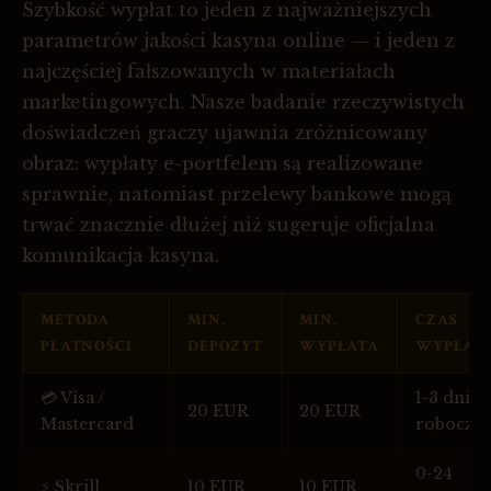
Szybkość wypłat to jeden z najważniejszych
parametrów jakości kasyna online — i jeden z
najczęściej fałszowanych w materiałach
marketingowych. Nasze badanie rzeczywistych
doświadczeń graczy ujawnia zróżnicowany
obraz: wypłaty e-portfelem są realizowane
sprawnie, natomiast przelewy bankowe mogą
trwać znacznie dłużej niż sugeruje oficjalna
komunikacja kasyna.
METODA
MIN.
MIN.
CZAS
PŁATNOŚCI
DEPOZYT
WYPŁATA
WYPŁAT
💳 Visa /
1-3 dni
20 EUR
20 EUR
Mastercard
robocze
0-24
⚡ Skrill
10 EUR
10 EUR