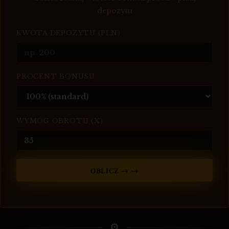
depozytu
KWOTA DEPOZYTU (PLN)
PROCENT BONUSU
WYMÓG OBROTU (X)
OBLICZ →
⚙