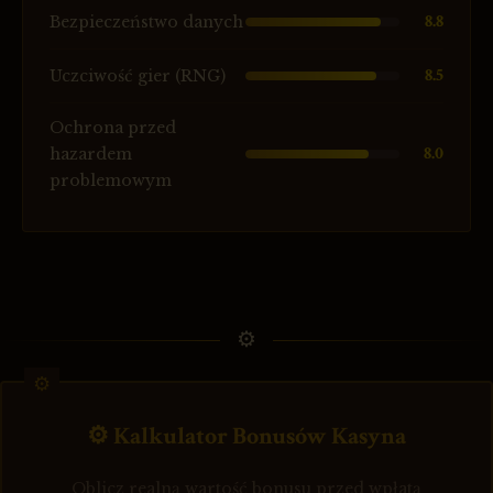
8.8
Bezpieczeństwo danych
8.5
Uczciwość gier (RNG)
Ochrona przed
8.0
hazardem
problemowym
⚙
⚙ Kalkulator Bonusów Kasyna
Oblicz realną wartość bonusu przed wpłatą