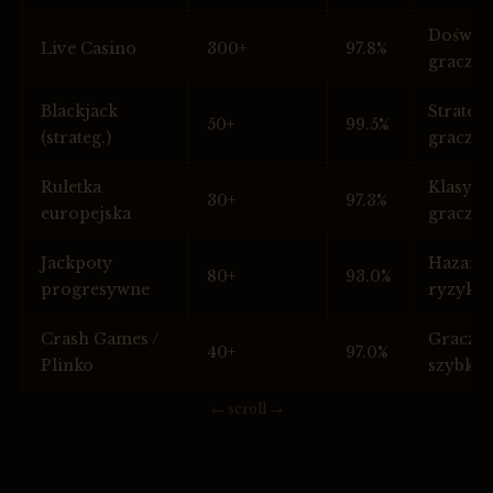
Doświa
Live Casino
300+
97.8%
gracze
Blackjack
Strategi
50+
99.5%
(strateg.)
gracze
Ruletka
Klasycz
30+
97.3%
europejska
gracze
Jackpoty
Hazardz
80+
93.0%
progresywne
ryzyki
Crash Games /
Gracze
40+
97.0%
Plinko
szybkic
← scroll →