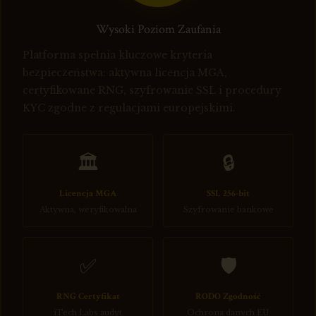
Wysoki Poziom Zaufania
Platforma spełnia kluczowe kryteria
bezpieczeństwa: aktywna licencja MGA,
certyfikowane RNG, szyfrowanie SSL i procedury
KYC zgodne z regulacjami europejskimi.
🏛️
🔒
Licencja MGA
SSL 256-bit
Aktywna, weryfikowalna
Szyfrowanie bankowe
✅
🛡️
RNG Certyfikat
RODO Zgodność
iTech Labs audyt
Ochrona danych EU