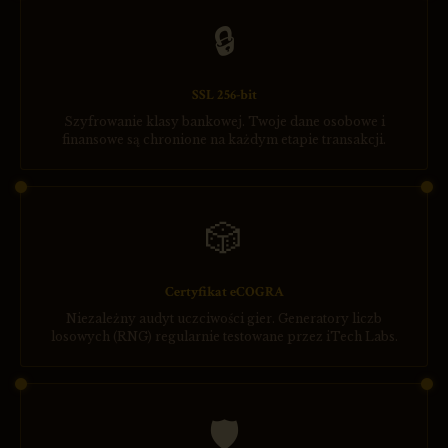
🔒
SSL 256-bit
Szyfrowanie klasy bankowej. Twoje dane osobowe i
finansowe są chronione na każdym etapie transakcji.
🎲
Certyfikat eCOGRA
Niezależny audyt uczciwości gier. Generatory liczb
losowych (RNG) regularnie testowane przez iTech Labs.
🛡️