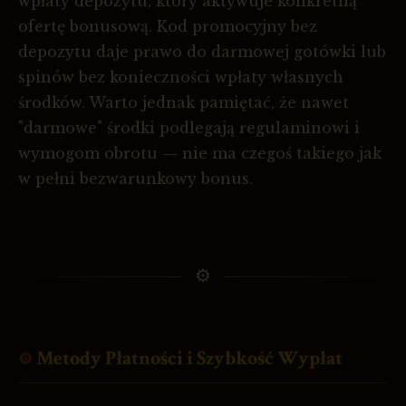
wpłaty depozytu, który aktywuje konkretną
ofertę bonusową. Kod promocyjny bez
depozytu daje prawo do darmowej gotówki lub
spinów bez konieczności wpłaty własnych
środków. Warto jednak pamiętać, że nawet
"darmowe" środki podlegają regulaminowi i
wymogom obrotu — nie ma czegoś takiego jak
w pełni bezwarunkowy bonus.
⚙
Metody Płatności i Szybkość Wypłat