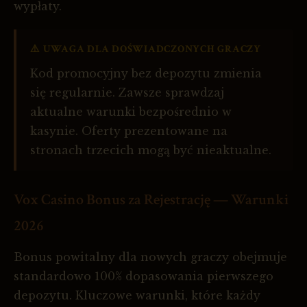
wypłaty.
⚠️ UWAGA DLA DOŚWIADCZONYCH GRACZY
Kod promocyjny bez depozytu zmienia
się regularnie. Zawsze sprawdzaj
aktualne warunki bezpośrednio w
kasynie. Oferty prezentowane na
stronach trzecich mogą być nieaktualne.
Vox Casino Bonus za Rejestrację — Warunki
2026
Bonus powitalny dla nowych graczy obejmuje
standardowo 100% dopasowania pierwszego
depozytu. Kluczowe warunki, które każdy